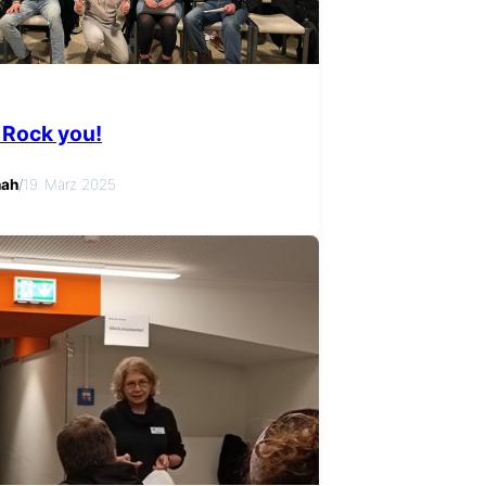
 Rock you!
nah
/
19. März 2025