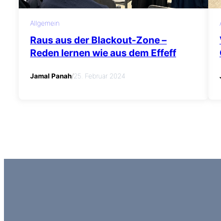
Allgemein
Raus aus der Blackout-Zone –
Reden lernen wie aus dem Effeff
Jamal Panah
/
25. Februar 2024