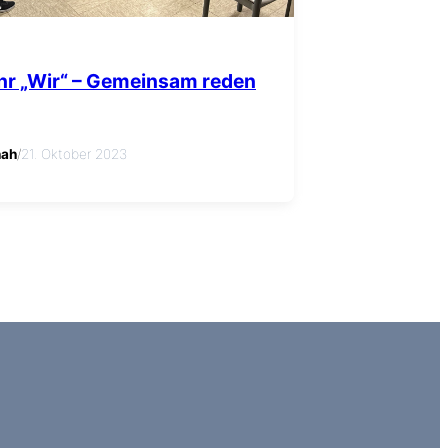
hr „Wir“ – Gemeinsam reden
nah
/
21. Oktober 2023