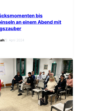
ücksmomenten bis
inseln an einem Abend mit
ngszauber
nah
/
3. April 2024