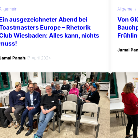
Allgemein
Allgemein
Ein ausgezeichneter Abend bei
Von Gl
Toastmasters Europe – Rhetorik
Bauchp
Club Wiesbaden: Alles kann, nichts
Frühli
muss!
Jamal Pa
Jamal Panah
/
17. April 2024