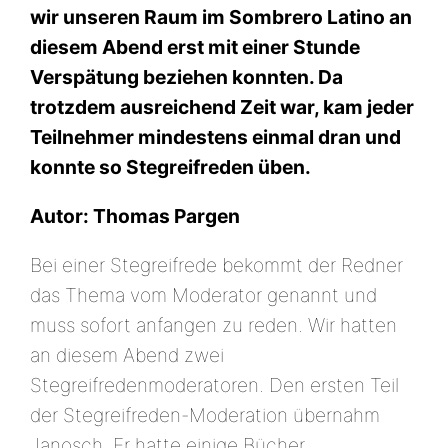
wir unseren Raum im Sombrero Latino an
diesem Abend erst mit einer Stunde
Verspätung beziehen konnten.
Da
trotzdem ausreichend Zeit war, kam jeder
Teilnehmer mindestens einmal dran und
konnte so Stegreifreden üben.
Autor: Thomas Pargen
Bei einer Stegreifrede bekommt der Redner
das Thema vom Moderator genannt und
muss sofort anfangen zu reden. Wir hatten
an diesem Abend zwei
Stegreifredenmoderatoren. Den ersten Teil
der Stegreifreden-Moderation übernahm
Janosch. Er hatte einige Bücher