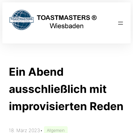
Zum
Inhalt
springen
Ein Abend
ausschließlich mit
improvisierten Reden
18. März 2023
•
Allgemein