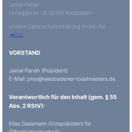
Jamal Panah
Honeggerstr. 18, 65193 Wiesbaden
Unsere Datenschutzerklärung finden Sie
⇨hier
.
VORSTAND
Jamal Panah (Präsident)
E-Mail: pres@wiesbadener-toastmasters.de
Verantwortlich für den Inhalt (gem. § 55
Abs. 2 RStV):
Elias Gassmann (Vizepräsident für
Öffentlichkeitsarbeit)