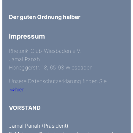
Der guten Ordnung halber
Impressum
Rhetorik-Club-Wiesbaden e.V.
Jamal Panah
Honeggerstr. 18, 65193 Wiesbaden
Unsere Datenschutzerklärung finden Sie
⇨hier
.
VORSTAND
Jamal Panah (Präsident)