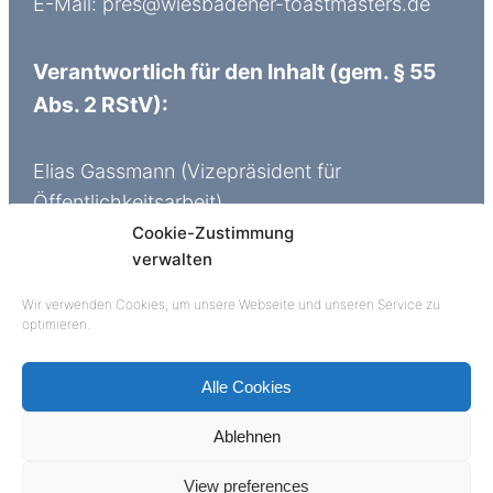
E-Mail: pres@wiesbadener-toastmasters.de
Verantwortlich für den Inhalt (gem. § 55
Abs. 2 RStV):
Elias Gassmann (Vizepräsident für
Öffentlichkeitsarbeit)
E-Mail: vppr@wiesbadener-toastmasters.de
Cookie-Zustimmung
verwalten
Wir verwenden Cookies, um unsere Webseite und unseren Service zu
Toastmasters® Wiesbaden
optimieren.
Alle Cookies
© 2022 Rhetorik Club Wiesbaden e.V.
| Diese
Webseite wurde von der
Lebensstil digital
Ablehnen
GmbH
Wiesbaden erstellt.
View preferences