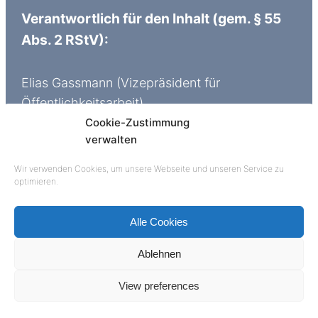
Verantwortlich für den Inhalt (gem. § 55
Abs. 2 RStV):
Elias Gassmann (Vizepräsident für
Öffentlichkeitsarbeit)
E-Mail: vppr@wiesbadener-toastmasters.de
Cookie-Zustimmung
verwalten
Wir verwenden Cookies, um unsere Webseite und unseren Service zu
Toastmasters® Wiesbaden
optimieren.
Alle Cookies
© 2022 Rhetorik Club Wiesbaden e.V.
| Diese
Webseite wurde von der
Lebensstil digital
Ablehnen
GmbH
Wiesbaden erstellt.
View preferences