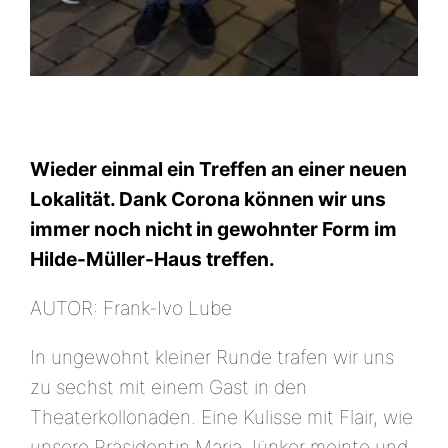
Wieder einmal ein Treffen an einer neuen
Lokalität. Dank Corona können wir uns
immer noch nicht in gewohnter Form im
Hilde-Müller-Haus treffen.
AUTOR: Frank-Ivo Lube
In ungewohnt kleiner Runde trafen wir uns
zu sechst mit einem Gast in den
Theaterkollonaden. Eine Kulisse mit Flair, wie
unsere Präsidentin Maria Jünker meinte und