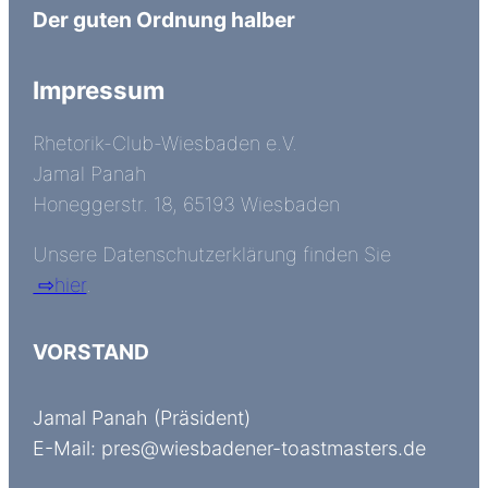
Der guten Ordnung halber
Impressum
Rhetorik-Club-Wiesbaden e.V.
Jamal Panah
Honeggerstr. 18, 65193 Wiesbaden
Unsere Datenschutzerklärung finden Sie
⇨hier
.
VORSTAND
Jamal Panah (Präsident)
E-Mail: pres@wiesbadener-toastmasters.de